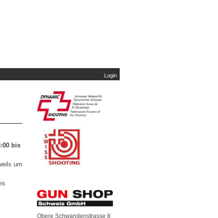
Login
:00 bis
weils um
is
Obere Schwandenstrasse 8