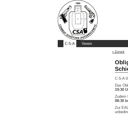
C-S-A
Verein
> Zurück
Obli
Schi
C-S-A
0
Das Obl
19:30 U
Zudem f
08:30 b
Zur Erf
unbedin