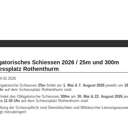
gatorisches Schiessen 2026 / 25m und 300m
essplatz Rothenthurm
4.02.2026
igatorische Schiessen
25m
findet am
1. Mai & 7. August 2026
jeweils um
18
hr
auf dem Schiessplatz Rothenthurm statt.
indet das Obligatorische Schiessen
300m
am
30. Mai & 22. August 2026
je
is 11:30 Uhr
auf dem Schiessplatz Rothenthurm statt.
üllung der Schiesspflicht sind Dienstbüchlein und Militärischer Leistungsauswe
gt mitzubringen!